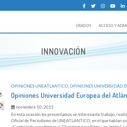
GRADOS
ACCESO Y ADM
NTICO
ia sobre la Universidad Europea del Atlántico.
ETIQUETA:
INNOVACIÓN
OPINIONES UNEATLANTICO
,
OPINIONES UNIVERSIDAD 
Opiniones Universidad Europea del Atlá
noviembre 10, 2015
En esta ocasión les presentamos un interesante trabajo, reali
Oficial de Periodismo de UNEATLANTICO, en el que hablan so
«Cambiando paradigmas»(«Changing paradigms» en inglés). La a