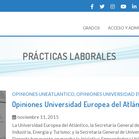
GRADOS
ACCESO Y ADM
NTICO
ia sobre la Universidad Europea del Atlántico.
ETIQUETA:
PRÁCTICAS LABORALES
OPINIONES UNEATLANTICO
,
OPINIONES UNIVERSIDAD 
Opiniones Universidad Europea del Atlán
noviembre 11, 2015
La Universidad Europea del Atlántico, la Secretaría General de
Industria, Energía y Turismo; y la Secretaría General de Unive
Deporte han puesto en marcha la Iniciativa Emprendedora Unive