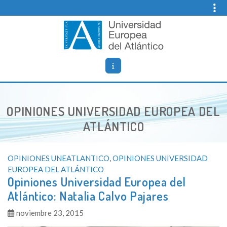
Skip
to
content
Opiniones UNIVERSIDAD EUROPEA DEL ATLÁNTICO
Bienvenido al Blog de opiniones y vida universitaria sobre la
Universidad Europea del Atlántico.
OPINIONES UNIVERSIDAD EUROPEA DEL
ATLÁNTICO
OPINIONES UNEATLANTICO
,
OPINIONES UNIVERSIDAD
EUROPEA DEL ATLÁNTICO
Opiniones Universidad Europea del
Atlántico: Natalia Calvo Pajares
noviembre 23, 2015