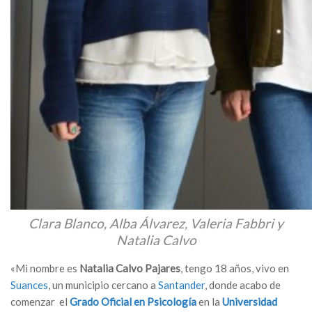
Clara Blanco, Alba Álvarez, Valeria Fabbri y
Natalia Calvo
«Mi nombre es
Natalia Calvo Pajares
, tengo 18 años, vivo en
Suances
, un municipio cercano a
Santander
, donde acabo de
comenzar el
Grado Oficial en Psicología
en la
Universidad